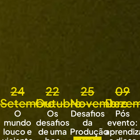
24
22
25
09
Setembro
Outubro
Novembro
Deze
O
Os
Desafios
Pós
mundo
desafios
da
evento:
louco e
de uma
Produção
aprendi