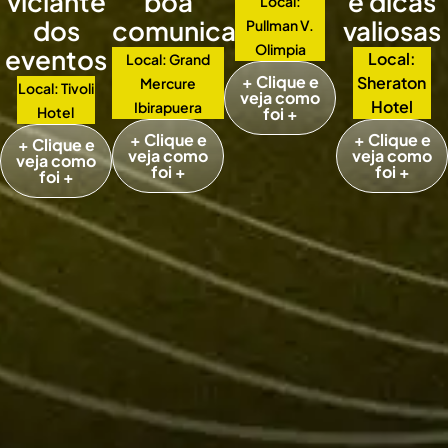
viciante
boa
e dicas
Local:
dos
comunicação
valiosas
Pullman V.
Olimpia
eventos
Local:
Local: Grand
+ Clique e
Sheraton
Mercure
Local: Tivoli
veja como
Hotel
Ibirapuera
Hotel
foi +
+ Clique e
+ Clique e
+ Clique e
veja como
veja como
veja como
foi +
foi +
foi +