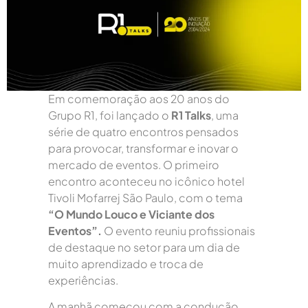
Em comemoração aos 20 anos do
Grupo R1, foi lançado o
R1 Talks
, uma
série de quatro encontros pensados
para provocar, transformar e inovar o
mercado de eventos. O primeiro
encontro aconteceu no icônico hotel
Tivoli Mofarrej São Paulo, com o tema
“O Mundo Louco e Viciante dos
Eventos”
.
O evento reuniu profissionais
de destaque no setor para um dia de
muito aprendizado e troca de
experiências.
A manhã começou com a condução