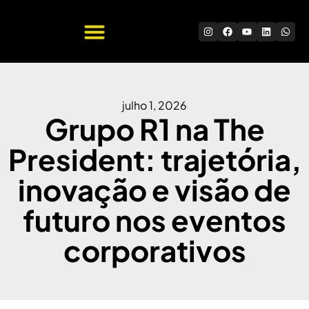
Quem Somos
Trabalhe Conosco
julho 1, 2026
Grupo R1 na The
President: trajetória,
inovação e visão de
futuro nos eventos
corporativos