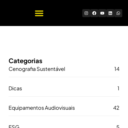
Quem Somos
Trabalhe Conosco
Categorias
Cenografia Sustentável
14
Dicas
1
Equipamentos Audiovisuais
42
ESG
5